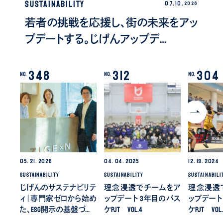
SUSTAINABILITY
07.
10
.
2026
若者の挑戦を応援し、街の未来をアッ
プデートする。じげんアップデ…
348
312
304
No.
No.
No.
05.
21.
2026
04.
04.
2025
12.
19.
2024
SUSTAINABILITY
SUSTAINABILITY
SUSTAINABILI
じげんのサステナビリテ
理念浸透でチームをア
理念浸透
ィ｜専門家ゼロから始め
ップデート 3年目のバス
ップデート
た、ESG開示の基盤づ…
ケPJT Vol.4
ケPJT Vol.