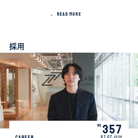
READ MORE
採用
357
No.
CAREER
07.
07
.
2026