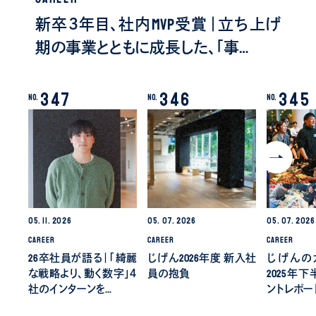
新卒３年目、社内MVP受賞｜立ち上げ
期の事業とともに成長した、「事…
347
346
345
No.
No.
No.
05.
11.
2026
05.
07.
2026
05.
07.
2026
CAREER
CAREER
CAREER
26卒社員が語る｜「綺麗
じげん2026年度 新入社
じげんの
な戦略より、動く数字」４
員の抱負
2025年
社のインターンを…
ントレポー