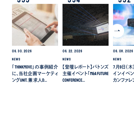
06.
30.
2026
06.
22.
2026
06.
08.
2026
NEWS
NEWS
NEWS
「ThinkMove」の事例紹介
【登壇レポート】バトンズ
7月9日（
に、当社企画マーケティ
主催イベント「M&A Future
インイベ
ングUnit. 兼 求人D…
Conference…
カンファレ