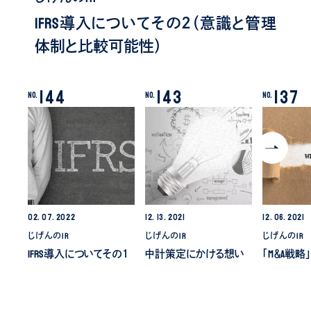
IFRS導入についてその２（意識と管理
体制と比較可能性）
144
143
137
No.
No.
No.
02.
07.
2022
12.
13.
2021
12.
06.
2021
じげんのIR
じげんのIR
じげんのIR
IFRS導入についてその１
中計策定にかける想い
「M＆A戦略