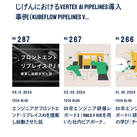
じげんにおけるVertex AI Pipelines導入
事例（Kubeflow Pipelines v…
287
267
266
No.
No.
No.
06.
13.
2024
02.
02.
2024
01.
30.
2024
TECH BLOG
TECH BLOG
TECH BLOG
エンジニアがフロントエ
23卒エンジニア研修レ
23卒エ
ンド・リプレイスPJを提案
ポート2｜Rails x Vueを用
ポート1｜
し始動させた話
いた社内ピアボーナ…
の学び：チ