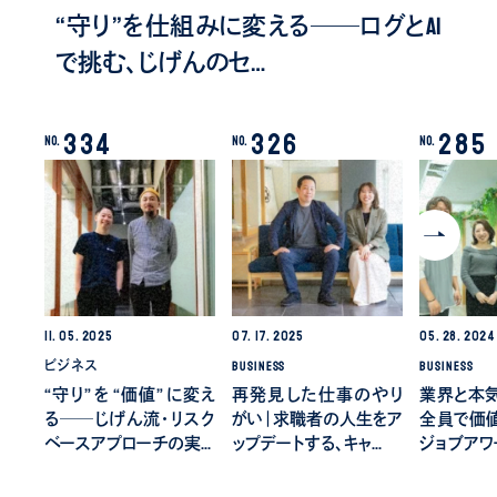
“守り”を仕組みに変える──ログとAI
で挑む、じげんのセ…
334
326
285
No.
No.
No.
11.
05.
2025
07.
17.
2025
05.
28.
2024
ビジネス
BUSINESS
BUSINESS
“守り” を “価値” に変え
再発見した仕事のやり
業界と本
る──じげん流・リスク
がい｜求職者の人生をア
全員で価
ベースアプローチの実…
ップデートする、キャ…
ジョブアワ