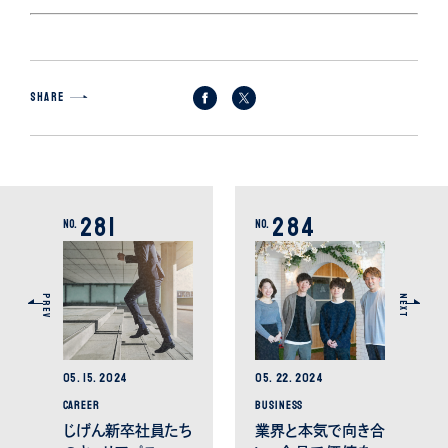
SHARE
281
284
No.
No.
PREV
NEXT
05.
15.
2024
05.
22.
2024
CAREER
BUSINESS
じげん新卒社員たち
業界と本気で向き合