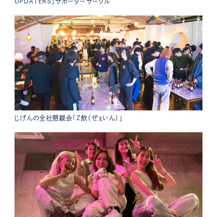
UPDATERS」サポーターサークル
じげんの全社懇親会「Z飲（ぜぇいん）」