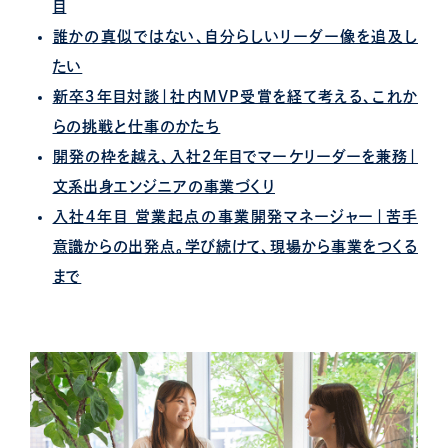
目
誰かの真似ではない、自分らしいリーダー像を追及し
たい
新卒３年目対談｜社内MVP受賞を経て考える、これか
らの挑戦と仕事のかたち
開発の枠を越え、入社２年目でマーケリーダーを兼務｜
文系出身エンジニアの事業づくり
入社４年目 営業起点の事業開発マネージャー｜苦手
意識からの出発点。学び続けて、現場から事業をつくる
まで