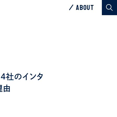
ABOUT
ABOUT
」４社のインタ
理由