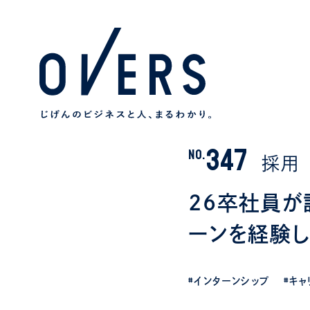
347
NO.
採用
26卒社員が
ーンを経験し
#インターンシップ
#キ