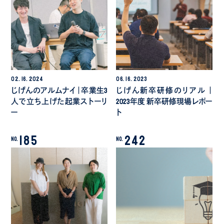
02.
16.
2024
06.
16.
2023
じげんのアルムナイ｜卒業生3
じげん新卒研修のリアル ｜
人で立ち上げた起業ストーリ
2023年度 新卒研修現場レポー
ー
ト
185
242
No.
No.