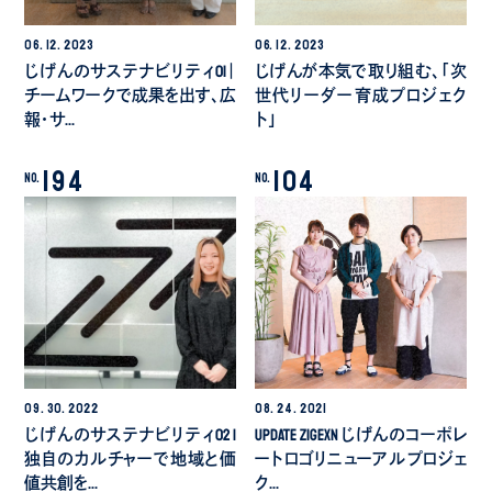
06.
12.
2023
06.
12.
2023
じげんのサステナビリティ01｜
じげんが本気で取り組む、「次
チームワークで成果を出す、広
世代リーダー育成プロジェク
報・サ…
ト」
194
104
No.
No.
09.
30.
2022
08.
24.
2021
じげんのサステナビリティ02 |
Update ZIGExN じげんのコーポレ
独自のカルチャーで地域と価
ートロゴリニューアル プロジェ
値共創を…
ク…