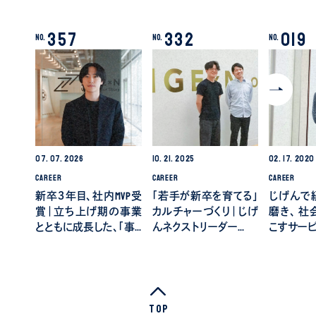
357
332
019
No.
No.
No.
07.
07.
2026
10.
21.
2025
02.
17.
2020
CAREER
CAREER
CAREER
新卒３年目、社内MVP受
「若手が新卒を育てる」
じげんで
賞｜立ち上げ期の事業
カルチャーづくり｜じげ
磨き、 
とともに成長した、「事…
んネクストリーダー…
こすサー
Top