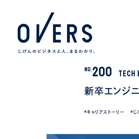
200
NO.
TECH 
新卒エンジ
#キャリアストーリー
#