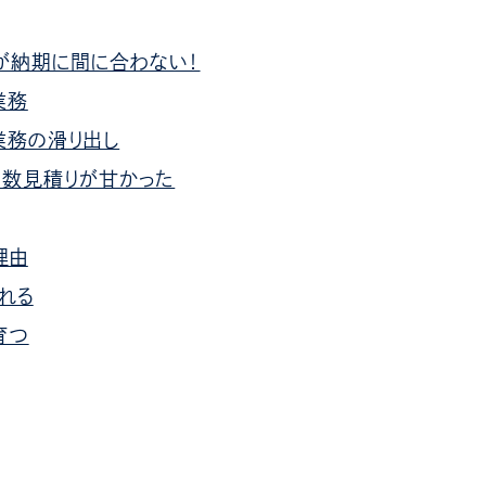
が納期に間に合わない！
業務
の業務の滑り出し
工数見積りが甘かった
理由
れる
育つ