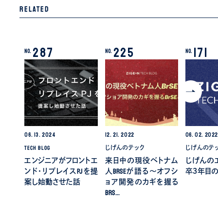
Related
287
225
171
No.
No.
No.
06.
13.
2024
12.
21.
2022
06.
02.
202
TECH BLOG
じげんのテック
じげんのテ
エンジニアがフロントエ
来日中の現役ベトナム
じげんの
ンド・リプレイスPJを提
人BrSEが語る～オフシ
卒３年目
案し始動させた話
ョア開発のカギを握る
BrS…