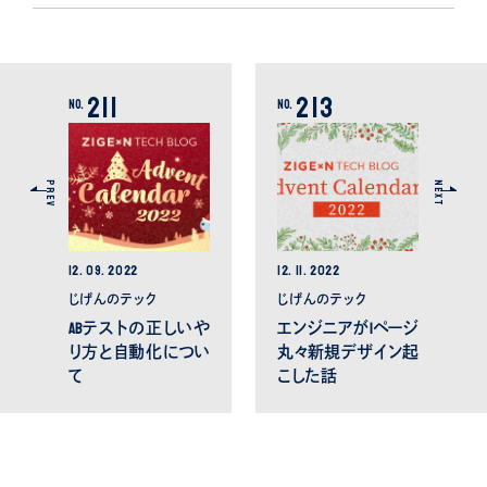
211
213
No.
No.
PREV
NEXT
12.
09.
2022
12.
11.
2022
じげんのテック
じげんのテック
ABテストの正しいや
エンジニアが1ページ
り方と自動化につい
丸々新規デザイン起
て
こした話