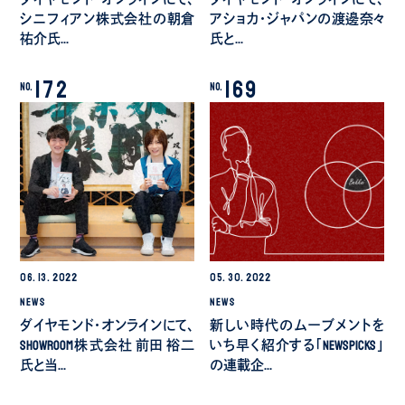
シニフィアン株式会社の朝倉
アショカ・ジャパンの渡邊奈々
祐介氏…
氏と…
172
169
No.
No.
06.
13.
2022
05.
30.
2022
NEWS
NEWS
ダイヤモンド・オンラインにて、
新しい時代のムーブメントを
SHOWROOM株式会社 前田 裕二
いち早く紹介する「NewsPicks」
氏と当…
の連載企…