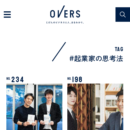
TAG
#起業家の思考法
234
198
No.
No.