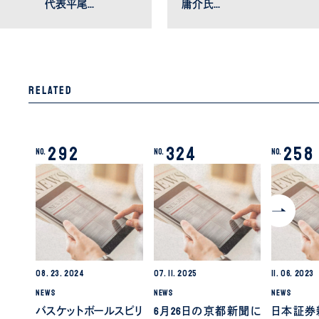
代表平尾…
庸介氏…
Related
292
324
258
No.
No.
No.
08.
23.
2024
07.
11.
2025
11.
06.
2023
NEWS
NEWS
NEWS
バスケットボールスピリ
6月26日の京都新聞に
日本証券