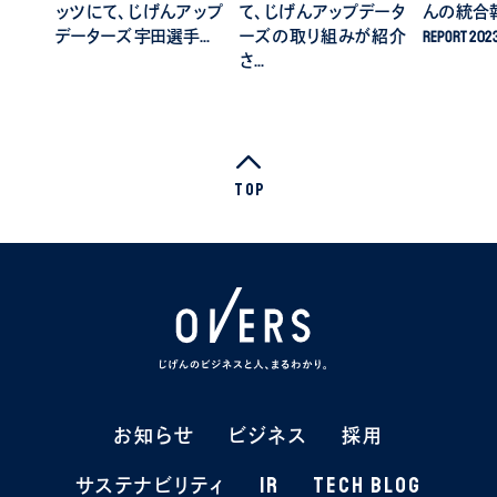
ッツにて、じげんアップ
て、じげんアップデータ
んの統合報告
データーズ 宇田選手…
ーズの取り組みが紹介
REPORT 2
さ…
Top
お知らせ
お知らせ
ビジネス
ビジネス
採用
採用
IR
IR
TECH BLOG
TECH BLOG
サステナビリティ
サステナビリティ