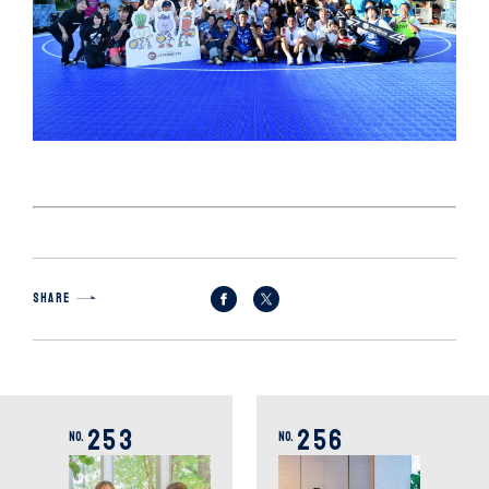
SHARE
253
256
No.
No.