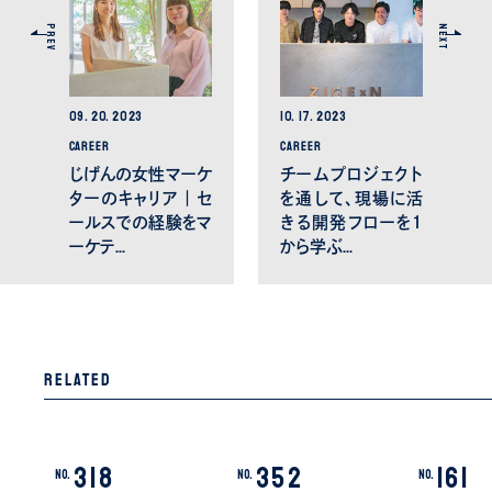
PREV
NEXT
09.
20.
2023
10.
17.
2023
CAREER
CAREER
じげんの女性マーケ
チームプロジェクト
ターのキャリア ｜ セ
を通して、現場に活
ールスでの経験をマ
きる開発フローを１
ーケテ…
から学ぶ…
Related
318
352
161
No.
No.
No.