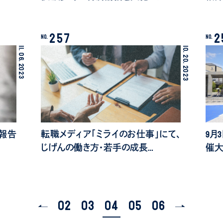
257
2
No.
No.
11.
10.
06.
20.
2023
2023
報告
転職メディア「ミライのお仕事」にて、
9月3
じげんの働き方・若手の成長…
催大会「
02
03
04
05
06