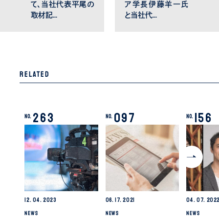
て、当社代表平尾の
ア学長伊藤羊一氏
取材記…
と当社代…
Related
263
097
156
No.
No.
No.
12.
04.
2023
06.
17.
2021
04.
07.
202
NEWS
NEWS
NEWS