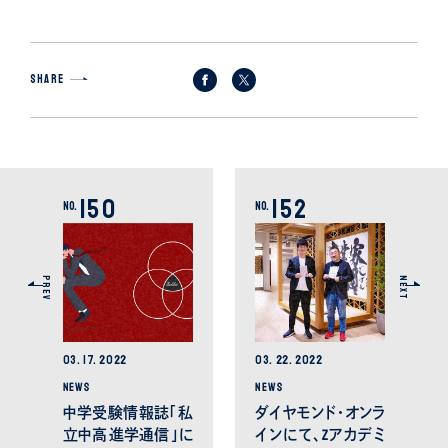
SHARE
150
152
No.
No.
PREV
NEXT
03.
17.
2022
03.
22.
2022
NEWS
NEWS
中学受験情報誌「私
ダイヤモンド・オンラ
立中高 進学通信 」に
インにて、Zアカデミ